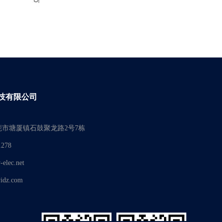
技有限公司
市塘厦镇石鼓聚龙路2号7栋
278
lec.net
dz.com