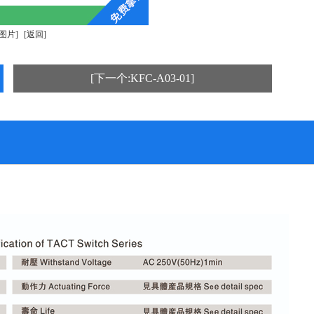
图片]
[返回]
[下一个:KFC-A03-01]