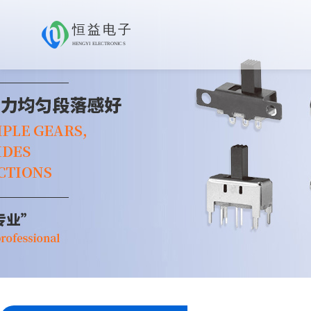
恒益电子
HENGYI ELECTRONICS