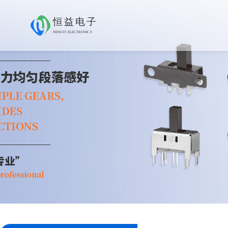
恒益电子
HENGYI ELECTRONICS