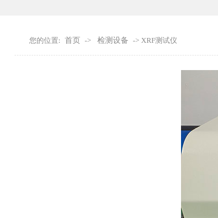
首页
检测设备
您的位置:
->
-> XRF测试仪