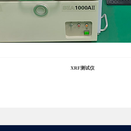
XRF测试仪