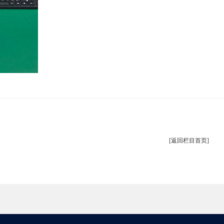
[返回栏目首页]