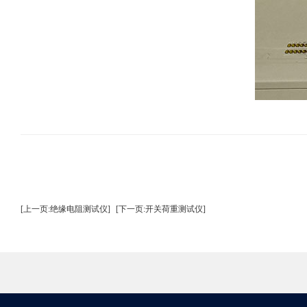
[上一页:绝缘电阻测试仪]
[下一页:开关荷重测试仪]